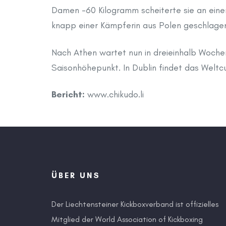
Damen -60 Kilogramm scheiterte sie an einer 
knapp einer Kämpferin aus Polen geschlage
Nach Athen wartet nun in dreieinhalb Wochen 
Saisonhöhepunkt. In Dublin findet das Weltcu
Bericht:
www.chikudo.li
ÜBER UNS
Der Liechtensteiner Kickboxverband ist offizielles
Mitglied der World Association of Kickboxing