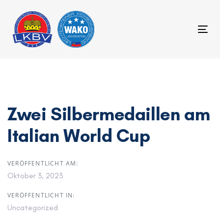
Links
Zur
überspringen
primären
To
Navigation
nav
springen
Zum
Inhalt
springen
Zwei Silbermedaillen am
Italian World Cup
VERÖFFENTLICHT AM:
Oktober 3, 2023
VERÖFFENTLICHT IN:
Uncategorized